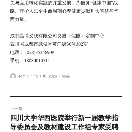
关与应用转化实践的并重发展，为服务“健康中国”战
略、守护人民全生命周期心理健康贡献川大智慧与华
西力量。
成都晶博义肢有限公司义眼（假眼）定制中心
四川省成都市武侯区黉门街36号302室
电话： (028)85356909
手机：18080010511
作
发
格
admin
15 1 月, 2026
链接
者
布
式
于
文
上一篇
章
四川大学华西医院举行新一届教学指
上
导委员会及教材建设工作组专家受聘
篇
导