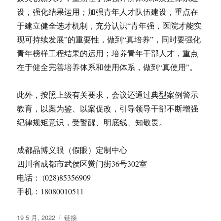
设，强化结果运用；加强青年人才队伍建设，重点在
于建立健全选才机制，充分认识“青年强，医院才能实
现可持续发展”的重要性，做到“真培养”，同时要强化
青年榜样工程结果的运用；培养青年干部人才，重点
在于健全完善培养体系和使用体系，做到“真使用”。
此外，按照上级有关要求，会议还通过典型案例警示
教育，以案为鉴、以案促改，引导领导干部不断增强
纪律规矩意识，受警醒、明底线、知敬畏。
成都晶博义眼（假眼）定制中心
四川省成都市武侯区黉门街36号302室
电话： (028)85356909
手机：18080010511
发
格
19 5 月, 2022
链接