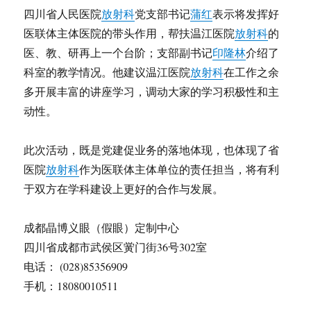
四川省人民医院
放射科
党支部书记
蒲红
表示将发挥好
医联体主体医院的带头作用，帮扶温江医院
放射科
的
医、教、研再上一个台阶；支部副书记
印隆林
介绍了
科室的教学情况。他建议温江医院
放射科
在工作之余
多开展丰富的讲座学习，调动大家的学习积极性和主
动性。
此次活动，既是党建促业务的落地体现，也体现了省
医院
放射科
作为医联体主体单位的责任担当，将有利
于双方在学科建设上更好的合作与发展。
成都晶博义眼（假眼）定制中心
四川省成都市武侯区黉门街36号302室
电话： (028)85356909
手机：18080010511