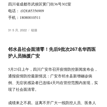
四川省成都市武侯区黉门街36号302室
电话： (028)85356909
手机：18080010511
发
格
31 5 月, 2022
链接
布
式
于
邻水县社会面清零！先后9批次267名华西医
护人员驰援广安
5月23日上午，四川广安市召开疫情防控新闻发布会，
通报疫情防控最新情况：广安市邻水县新增确诊病
例、无症状感染者已连续4天均在管控范围内发现，实
现了社会面清零。
成绩来之不易。这离不开广大一线防控人员、医务人