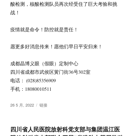
酸检测，核酸检测队员再次经受住了巨大考验和挑
战！
疫情就是命令！防控就是责任！
愿更多好消息传来！愿他们早日平安归来！
成都晶博义眼（假眼）定制中心
四川省成都市武侯区黉门街36号302室
电话： (028)85356909
手机：18080010511
发
格
26 5 月, 2022
链接
布
式
于
四川省人民医院放射科党支部与集团温江医