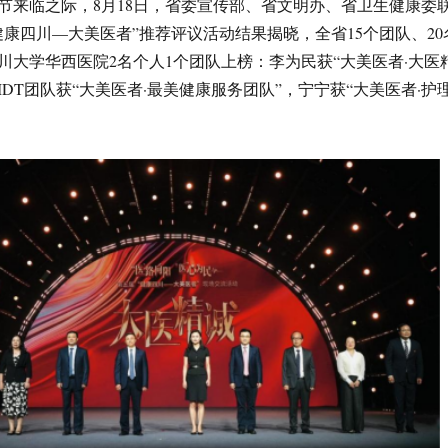
节来临之际，8月18日，省委宣传部、省文明办、省卫生健康委
健康四川—大美医者”推荐评议活动结果揭晓，全省15个团队、20
川大学华西医院2名个人1个团队上榜：李为民获“大美医者·大医
DT团队获“大美医者·最美健康服务团队”，宁宁获“大美医者·护