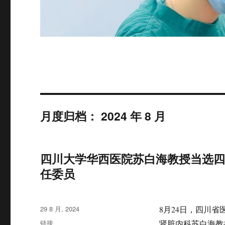
月度归档：
2024 年 8 月
四川大学华西医院苏白海教授当选
任委员
发
29 8 月, 2024
8月24日，四川
布
格
链接
肾脏内科苏白海教