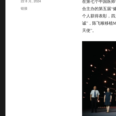
发
22 8 月, 2024
在第七个中国医师
布
格
链接
合主办的第五届“
于
式
个人获得表彰，四
诚”，陈飞喉移植M
天使”。