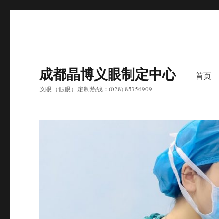
成都晶博义眼制定中心
首页
义眼（假眼）定制热线：(028) 85356909