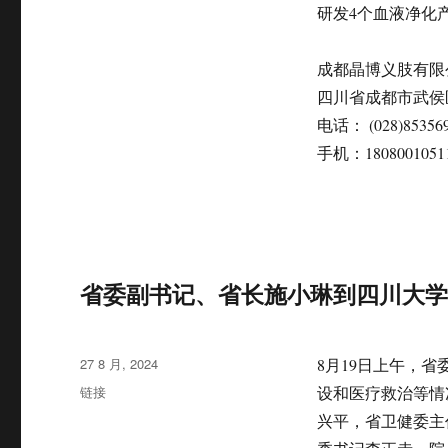
研发4个血液净化
成都晶博义肢有限
四川省成都市武侯区
电话： (028)85356
手机：1808001051
省委副书记、省长施小琳到四川大
发
27 8 月, 2024
8月19日上午，
布
格
链接
设和医疗救治等情
于
式
兴平，省卫健委主