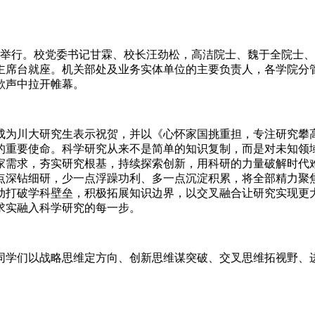
区隆重举行。校党委书记甘霖、校长汪劲松，高洁院士、魏于全院
席台就座。机关部处及业务实体单位的主要负责人，各学院分管
歌声中拉开帷幕。
式成为川大研究生表示祝贺，并以《心怀家国挑重担，专注研究
的重要使命。科学研究从来不是简单的知识复制，而是对未知领
家需求，夯实研究根基，持续探索创新，用科研的力量破解时代
点深钻细研，少一点浮躁功利、多一点沉淀积累，将全部精力聚
动打破学科壁垒，积极拓展知识边界，以交叉融合让研究实现更
求实融入科学研究的每一步。
同学们以战略思维定方向、创新思维谋突破、交叉思维拓视野、