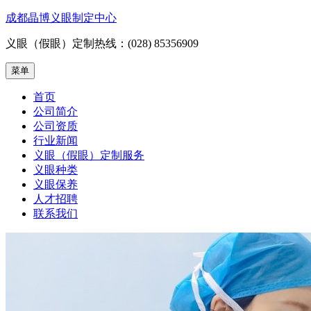
跳
成都晶博义眼制定中心
至
义眼（假眼）定制热线：(028) 85356909
内
容
菜单
首页
公司简介
公司资质
行业新闻
义眼（假眼）定制服务
义眼种类
义眼保养
人才招聘
联系我们