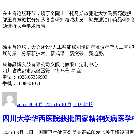
在主旨论坛环节，魏于全院士、托马斯杰斐逊大学马新亮教授
部王嘉东教授分别从各自研究领域出发，就先进治疗药品研究
题进行大会学术报告。
除主旨论坛，大会还设“人工智能赋能慢病精准诊疗”“人工智
展前景，分享新技术、新成果、新突破、新趋势。
成都晶博义肢有限公司义眼（假眼）定制中心
四川省成都市武侯区黉门街36号302室
电话： (028)85356909
手机：18080010511
作
发
格
者
布
式
admin
30 9 月, 2025
16 10 月, 2025
链接
于
四川大学华西医院获批国家精神疾病医学
2025年9月17日，国家卫生健康委员会正式印发《关于增