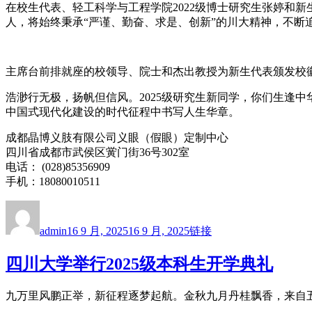
在校生代表、轻工科学与工程学院2022级博士研究生张婷和
人，将始终秉承“严谨、勤奋、求是、创新”的川大精神，不
主席台前排就座的校领导、院士和杰出教授为新生代表颁发校
浩渺行无极，扬帆但信风。2025级研究生新同学，你们生逢
中国式现代化建设的时代征程中书写人生华章。
成都晶博义肢有限公司义眼（假眼）定制中心
四川省成都市武侯区黉门街36号302室
电话： (028)85356909
手机：18080010511
作
发
格
者
布
式
admin
16 9 月, 2025
16 9 月, 2025
链接
于
四川大学举行2025级本科生开学典礼
九万里风鹏正举，新征程逐梦起航。金秋九月丹桂飘香，来自五