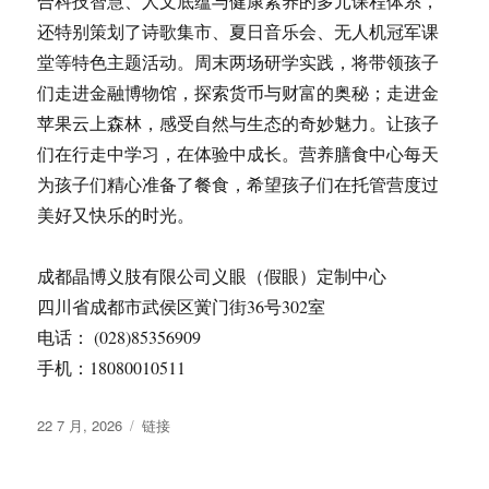
合科技智慧、人文底蕴与健康素养的多元课程体系，
还特别策划了诗歌集市、夏日音乐会、无人机冠军课
堂等特色主题活动。周末两场研学实践，将带领孩子
们走进金融博物馆，探索货币与财富的奥秘；走进金
苹果云上森林，感受自然与生态的奇妙魅力。让孩子
们在行走中学习，在体验中成长。营养膳食中心每天
为孩子们精心准备了餐食，希望孩子们在托管营度过
美好又快乐的时光。
成都晶博义肢有限公司义眼（假眼）定制中心
四川省成都市武侯区黉门街36号302室
电话： (028)85356909
手机：18080010511
发
格
22 7 月, 2026
链接
布
式
于