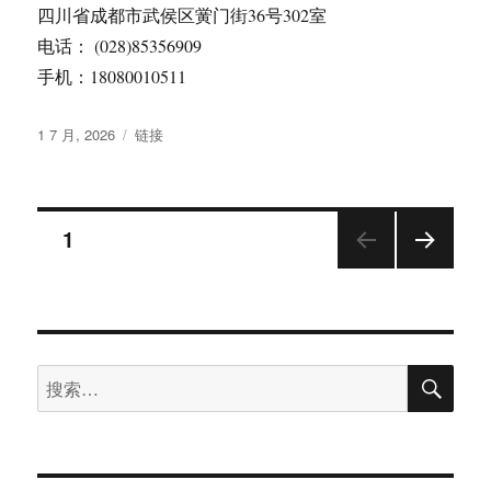
四川省成都市武侯区黉门街36号302室
电话： (028)85356909
手机：18080010511
发
格
1 7 月, 2026
链接
布
式
于
文
页
1
下一
章
页
分
搜
搜
页
索
索：