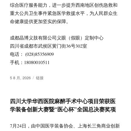
综合医疗服务能力，进一步提升西南地区创伤急救和
重大公共卫生事件紧急医学救援水平，为人民群众生
命健康提供更加坚实的保障。
成都晶博义肢有限公司义眼（假眼）定制中心
四川省成都市武侯区黉门街36号302室
电话： (028)85356909
手机：18080010511
发
格
5 8 月, 2026
链接
布
式
于
四川大学华西医院麻醉手术中心项目荣获医
学装备创新大赛暨“医心杯”全国总决赛奖项
7月24日，由中国医学装备协会、上海长三角商业创新