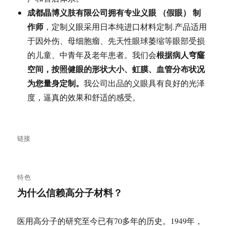
成都晶博义肢有限公
司拥有专业义眼
（假眼）
制
作师
，定制义眼采用日本纯进口材料定制.产品适用
于因外伤、母细胞瘤、先天性眼球萎缩等眼部受损
根据病人穹窿
的儿童、中青年及老年患者。我们会
空间，按照健眼的形状大小、虹膜、血管分布状况
为您量身定制。
我公司出品的义眼具有良好的光泽
度，逼真的效果和舒适的感受。
格
链接
式
特色
为什么信赖高分子材料？
医用高分子的研究至今已有70多年的历史。1949年，