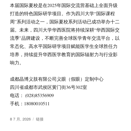
本届国际夏校是在2025年国际交流营基础上全面升级
打造的特色国际研学项目。作为四川大学“国际课程
周”系列活动之一，国际夏校系列活动已成功举办十二
届。未来，四川大学华西医院将持续深耕“华西国际交
流季”品牌建设，不断完善全球医学青年交流平台，以
常态化、高水平国际研学项目赋能医学生全球胜任力
培养，持续提升华西医学教育的国际辐射力与行业影
响力。
成都晶博义肢有限公司义眼（假眼）定制中心
四川省成都市武侯区黉门街36号302室
电话： (028)85356909
手机：18080010511
发
格
8 7 月, 2026
链接
布
式
于