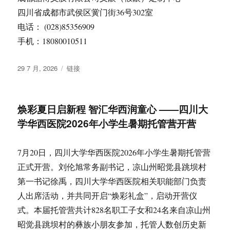
四川省成都市武侯区黉门街36号302室
电话： (028)85356909
手机：18080010511
发
格
29 7 月, 2026
链接
布
式
于
焕彩夏日启新程 智汇华西润童心 ——四川大
学华西医院2026年小学生暑期托管营开营
7月20日，四川大学华西医院2026年小学生暑期托管营
正式开营。刘伦旭常务副书记，凉山州昭觉县跳坝村
第一书记徐禹，四川大学华西医院相关职能部门负责
人出席活动，并共同开启“焕彩礼盒”，启动开营仪
式。本届托管营共计828名职工子女和24名来自凉山州
昭觉县跳坝村的彝族小朋友参加，托管人数创历史新