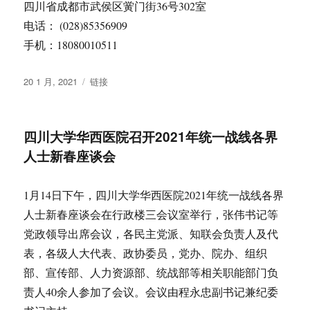
四川省成都市武侯区黉门街36号302室
电话： (028)85356909
手机：18080010511
发
格
20 1 月, 2021
链接
布
式
于
四川大学华西医院召开2021年统一战线各界
人士新春座谈会
1月14日下午，四川大学华西医院2021年统一战线各界
人士新春座谈会在行政楼三会议室举行，张伟书记等
党政领导出席会议，各民主党派、知联会负责人及代
表，各级人大代表、政协委员，党办、院办、组织
部、宣传部、人力资源部、统战部等相关职能部门负
责人40余人参加了会议。会议由程永忠副书记兼纪委