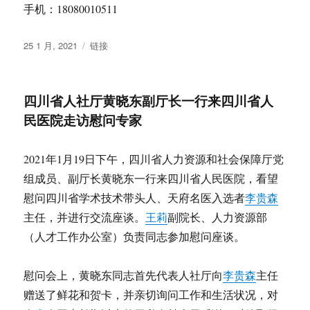
手机：18080010511
发
格
25 1 月, 2021
链接
布
式
于
四川省人社厅黄晓东副厅长一行来四川省人
民医院走访慰问专家
2021年1月19日下午，四川省人力资源和社会保障厅党
组成员、副厅长黄晓东一行来四川省人民医院，看望
慰问四川省学术技术带头人、天府名医入选者
李贵森
主任，并进行交流座谈。
王莉
副院长、人力资源部
（人才工作办公室）负责同志参加慰问座谈。
慰问会上，黄晓东同志首先代表人社厅向
李贵森
主任
赠送了鲜花和贺卡，并亲切询问工作和生活状况，对