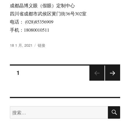
成都晶博义眼（假眼）定制中心
四川省成都市武侯区黉门街36号302室
电话： (028)85356909
手机：18080010511
发
格
18 1 月, 2021
链接
布
式
于
文
页
1
下一
章
页
分
搜
搜
页
索
索：