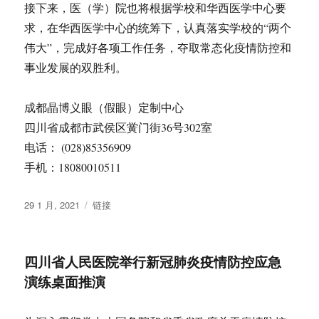
接下来，医（学）院也将根据学校和华西医学中心要
求，在华西医学中心的统筹下，认真落实学校的“两个
伟大”，完成好各项工作任务，夺取常态化疫情防控和
事业发展的双胜利。
成都晶博义眼（假眼）定制中心
四川省成都市武侯区黉门街36号302室
电话： (028)85356909
手机：18080010511
发
格
29 1 月, 2021
链接
布
式
于
四川省人民医院举行新冠肺炎疫情防控应急
演练桌面推演