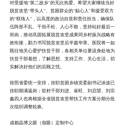
对受援地“第二故乡”的无比热爱。希望大家继续当好
脱贫攻坚“带头人”、贫困群众的“贴心人”和援受双方
的“联络人”，以高度的政治自觉和责任担当，确保队
伍阵形不乱、干劲不松、人心不散，坚持站好最后一
班岗，推动巩固拓展脱贫攻坚成果同乡村振兴战略有
效衔接，勠力书写脱贫攻坚后半篇华章。医院将一如
既往地关心爱护扶贫干部，各相关单位要设身处地为
扶贫干部着想，了解思想、支持工作、关心生活，切
实解决好他们的后顾之忧。
按照省委统一安排，挂职贫困乡镇党委副书记涂波已
挂职期满返岗；驻村干部刘进、崔旺、刘启望、刘宗
鑫四人也将根据全省脱贫攻坚帮扶工作方案分期分批
次组织调整轮换。
成都晶博义眼（假眼）定制中心