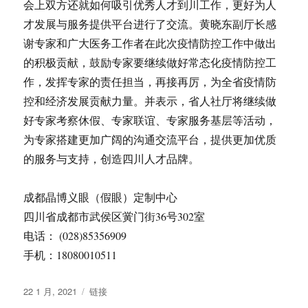
会上双方还就如何吸引优秀人才到川工作，更好为人
才发展与服务提供平台进行了交流。黄晓东副厅长感
谢专家和广大医务工作者在此次疫情防控工作中做出
的积极贡献，鼓励专家要继续做好常态化疫情防控工
作，发挥专家的责任担当，再接再厉，为全省疫情防
控和经济发展贡献力量。并表示，省人社厅将继续做
好专家考察休假、专家联谊、专家服务基层等活动，
为专家搭建更加广阔的沟通交流平台，提供更加优质
的服务与支持，创造四川人才品牌。
成都晶博义眼（假眼）定制中心
四川省成都市武侯区黉门街36号302室
电话： (028)85356909
手机：18080010511
发
格
22 1 月, 2021
链接
布
式