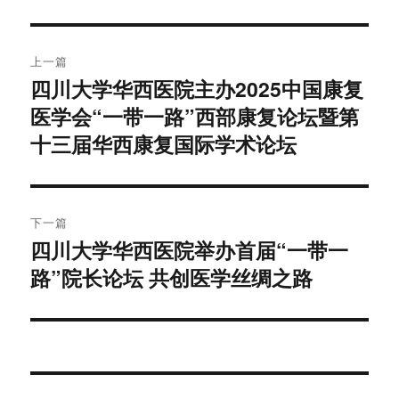
文
上一篇
章
四川大学华西医院主办2025中国康复
上
医学会“一带一路”西部康复论坛暨第
篇
导
文
十三届华西康复国际学术论坛
航
章：
下一篇
四川大学华西医院举办首届“一带一
下
路”院长论坛 共创医学丝绸之路
篇
文
章：