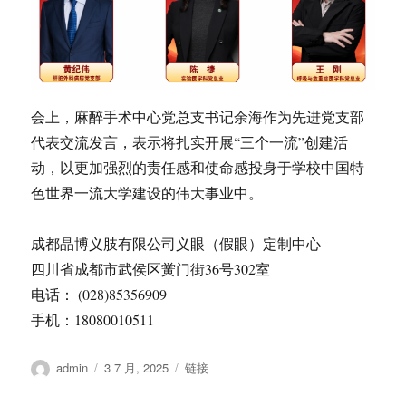
会上，麻醉手术中心党总支书记余海作为先进党支部
代表交流发言，表示将扎实开展“三个一流”创建活
动，以更加强烈的责任感和使命感投身于学校中国特
色世界一流大学建设的伟大事业中。
成都晶博义肢有限公司义眼（假眼）定制中心
四川省成都市武侯区黉门街36号302室
电话： (028)85356909
手机：18080010511
作
发
格
admin
3 7 月, 2025
链接
者
布
式
于