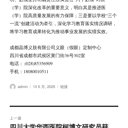
（学）院深化改革的重要意义，明白其是推进医
（学）院高质量发展的有力保障；三是要以学校“三个
一流”创建活动为牵引，深化学习教育落实情况调研，
将学习教育成果转化为推动事业发展的实绩实效。
成都晶博义肢有限公司义眼（假眼）定制中心
四川省成都市武侯区黉门街36号302室
电话： (028)85356909
手机：18080010511
作
发
格
admin
13 5 月, 2025
链接
者
布
式
于
文
上一篇
章
四川大学华西医院柯博文研究员获
上