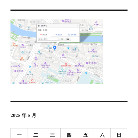
2025 年 5 月
一
二
三
四
五
六
日