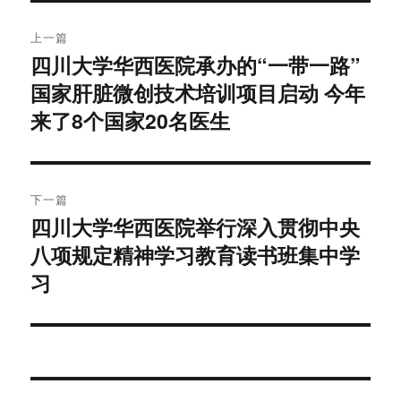
文
上一篇
章
四川大学华西医院承办的“一带一路”
上
国家肝脏微创技术培训项目启动 今年
篇
导
文
来了8个国家20名医生
航
章：
下一篇
四川大学华西医院举行深入贯彻中央
下
八项规定精神学习教育读书班集中学
篇
文
习
章：