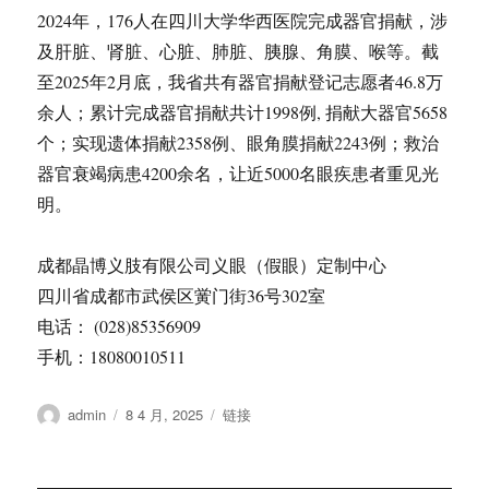
2024年，176人在四川大学华西医院完成器官捐献，涉
及肝脏、肾脏、心脏、肺脏、胰腺、角膜、喉等。截
至2025年2月底，我省共有器官捐献登记志愿者46.8万
余人；累计完成器官捐献共计1998例, 捐献大器官5658
个；实现遗体捐献2358例、眼角膜捐献2243例；救治
器官衰竭病患4200余名，让近5000名眼疾患者重见光
明。
成都晶博义肢有限公司义眼（假眼）定制中心
四川省成都市武侯区黉门街36号302室
电话： (028)85356909
手机：18080010511
作
发
格
admin
8 4 月, 2025
链接
者
布
式
于