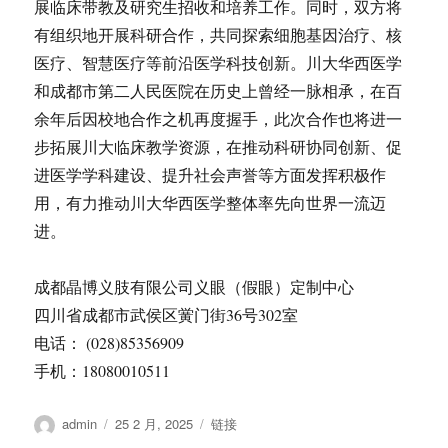
展临床带教及研究生招收和培养工作。同时，双方将
有组织地开展科研合作，共同探索细胞基因治疗、核
医疗、智慧医疗等前沿医学科技创新。川大华西医学
和成都市第二人民医院在历史上曾经一脉相承，在百
余年后因校地合作之机再度握手，此次合作也将进一
步拓展川大临床教学资源，在推动科研协同创新、促
进医学学科建设、提升社会声誉等方面发挥积极作
用，有力推动川大华西医学整体率先向世界一流迈
进。
成都晶博义肢有限公司义眼（假眼）定制中心
四川省成都市武侯区黉门街36号302室
电话： (028)85356909
手机：18080010511
作
发
格
admin
25 2 月, 2025
链接
者
布
式