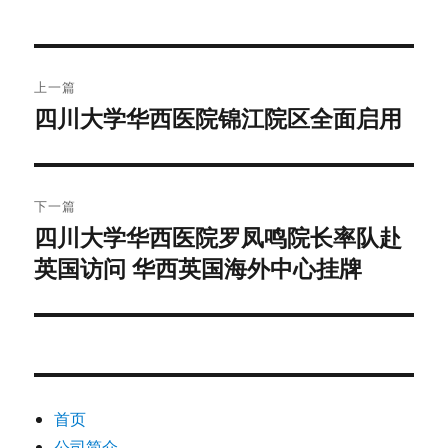
于
文
上一篇
章
四川大学华西医院锦江院区全面启用
上
篇
导
文
航
章：
下一篇
四川大学华西医院罗凤鸣院长率队赴
下
英国访问 华西英国海外中心挂牌
篇
文
章：
首页
公司简介