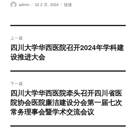
作
发
格
admin
22 2 月, 2024
链接
者
布
式
于
文
上一篇
章
四川大学华西医院召开2024年学科建
上
设推进大会
篇
导
文
航
章：
下一篇
四川大学华西医院牵头召开四川省医
下
院协会医院廉洁建设分会第一届七次
篇
文
常务理事会暨学术交流会议
章：