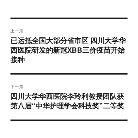
者
布
式
于
文
上一篇
章
已运抵全国大部分省市区 四川大学华
上
西医院研发的新冠XBB三价疫苗开始
篇
导
文
接种
航
章：
下一篇
四川大学华西医院李玲利教授团队获
下
第八届“中华护理学会科技奖”二等奖
篇
文
章：