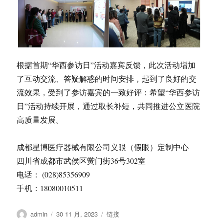
根据首期“华西参访日”活动嘉宾反馈，此次活动增加
了互动交流、答疑解惑的时间安排，起到了良好的交
流效果，受到了参访嘉宾的一致好评：希望“华西参访
日”活动持续开展，通过取长补短，共同推进公立医院
高质量发展。
成都星博医疗器械有限公司义眼（假眼）定制中心
四川省成都市武侯区黉门街36号302室
电话： (028)85356909
手机：18080010511
作
发
格
admin
30 11 月, 2023
链接