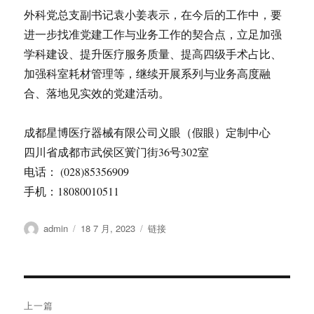
外科党总支副书记袁小姜表示，在今后的工作中，要
进一步找准党建工作与业务工作的契合点，立足加强
学科建设、提升医疗服务质量、提高四级手术占比、
加强科室耗材管理等，继续开展系列与业务高度融
合、落地见实效的党建活动。
成都星博医疗器械有限公司义眼（假眼）定制中心
四川省成都市武侯区黉门街36号302室
电话： (028)85356909
手机：18080010511
作
发
格
admin
18 7 月, 2023
链接
者
布
式
于
文
上一篇