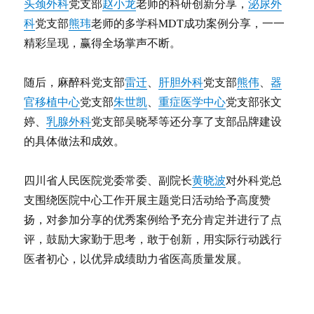
头颈外科
党支部
赵小龙
老师的科研创新分享，
泌尿外
科
党支部
熊玮
老师的多学科MDT成功案例分享，一一
精彩呈现，赢得全场掌声不断。
随后，麻醉科党支部
雷迁
、
肝胆外科
党支部
熊伟
、
器
官移植中心
党支部
朱世凯
、
重症医学中心
党支部张文
婷、
乳腺外科
党支部吴晓琴等还分享了支部品牌建设
的具体做法和成效。
四川省人民医院
党委常委、副院长
黄晓波
对外科党总
支围绕医院中心工作开展主题党日活动给予高度赞
扬，对参加分享的优秀案例给予充分肯定并进行了点
评，鼓励大家勤于思考，敢于创新，用实际行动践行
医者初心，以优异成绩助力省医高质量发展。