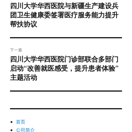
章
四川大学华西医院与新疆生产建设兵
上
团卫生健康委签署医疗服务能力提升
篇
导
文
帮扶协议
航
章：
下一篇
四川大学华西医院门诊部联合多部门
下
启动“改善就医感受，提升患者体验”
篇
文
主题活动
章：
首页
公司简介