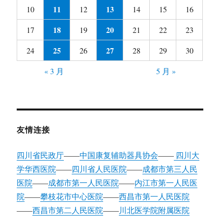
11
13
10
12
14
15
16
18
20
17
19
21
22
23
25
27
24
26
28
29
30
« 3 月
5 月 »
友情连接
四川省民政厅
——
中国康复辅助器具协会
——
四川大
学华西医院
——
四川省人民医院
——
成都市第三人民
医院
——
成都市第一人民医院
——
内江市第一人民医
院
——
攀枝花市中心医院
——
西昌市第一人民医院
——
西昌市第二人民医院
——
川北医学院附属医院