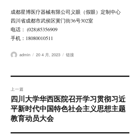
成都星博医疗器械有限公司义眼（假眼）定制中心
四川省成都市武侯区黉门街36号302室
电话： (028)85356909
手机：18080010511
作
发
格
admin
20 4 月, 2023
链接
者
布
式
于
文
上一篇
章
四川大学华西医院召开学习贯彻习近
上
平新时代中国特色社会主义思想主题
篇
导
文
教育动员大会
航
章：