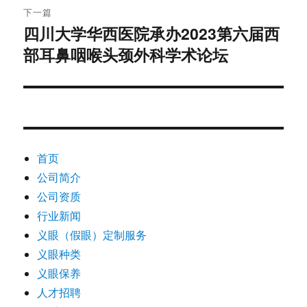
下一篇
四川大学华西医院承办2023第六届西
下
部耳鼻咽喉头颈外科学术论坛
篇
文
章：
首页
公司简介
公司资质
行业新闻
义眼（假眼）定制服务
义眼种类
义眼保养
人才招聘