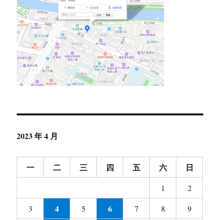
2023 年 4 月
一
二
三
四
五
六
日
1
2
4
6
3
5
7
8
9