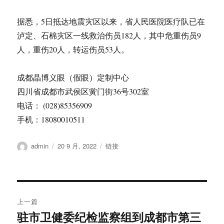
据悉，5日抵达地震灾区以来，省人民医院医疗队已在
泸定、石棉灾区一线救治伤员182人，其中危重伤员9
人，重伤20人，转运伤员53人。
成都晶博义眼（假眼）定制中心
四川省成都市武侯区黉门街36号302室
电话： (028)85356909
手机：18080010511
作
admin
发
20 9 月, 2022
格
链接
者
布
式
于
文
上一篇
章
驻市卫健委纪检监察组到成都市第三
上