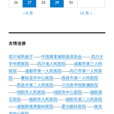
27
29
26
28
30
« 8 月
10 月 »
友情连接
四川省民政厅
——
中国康复辅助器具协会
——
四川大
学华西医院
——
四川省人民医院
——
成都市第三人民
医院
——
成都市第一人民医院
——
内江市第一人民医
院
——
攀枝花市中心医院
——
西昌市第一人民医院
——
西昌市第二人民医院
——
川北医学院附属医院
——
绵阳市人民医院
——
绵阳市中心医院
——
德阳第
五医院
——
德阳市人民医院
——
德阳市第二人民医院
——
成都新视界眼科医院
——
爱尔眼科医院
——
南充
市中心医院