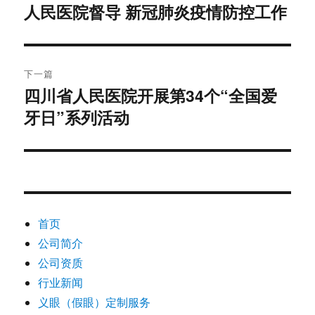
人民医院督导 新冠肺炎疫情防控工作
篇
导
文
航
章：
下一篇
四川省人民医院开展第34个“全国爱
下
牙日”系列活动
篇
文
章：
首页
公司简介
公司资质
行业新闻
义眼（假眼）定制服务