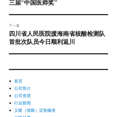
三届“中国医师奖”
篇
导
文
航
章：
下一篇
四川省人民医院援海南省核酸检测队
下
首批次队员今日顺利返川
篇
文
章：
首页
公司简介
公司资质
行业新闻
义眼（假眼）定制服务