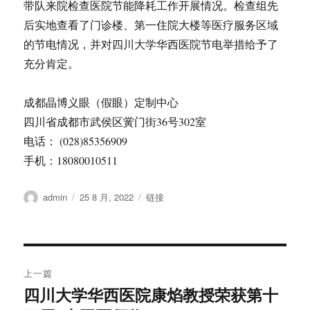
带队来院检查医院节能降耗工作开展情况。检查组先
后实地查看了门诊楼、第一住院大楼等医疗服务区域
的节电情况，并对四川大学华西医院节电举措给予了
充分肯定。
成都晶博义眼（假眼）定制中心
四川省成都市武侯区黉门街36号302室
电话： (028)85356909
手机：18080010511
作
发
格
admin
25 8 月, 2022
链接
者
布
式
于
文
上一篇
章
四川大学华西医院康焰教授荣获第十
上