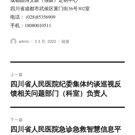
四川省成都市武侯区黉门街36号302室
电话： (028)85356909
手机：18080010511
作
发
格
admin
3 3 月, 2022
链接
者
布
式
于
文
上一篇
章
四川省人民医院纪委集体约谈巡视反
上
馈相关问题部门（科室）负责人
篇
导
文
航
章：
下一篇
四川省人民医院急诊急救智慧信息平
下