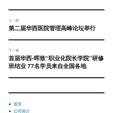
于
文
上一篇
章
第二届华西医院管理高峰论坛举行
上
篇
导
文
航
章：
下一篇
首届华西-晖致“职业化院长学院”研修
下
班结业 77名学员来自全国各地
篇
文
章：
首页
公司简介