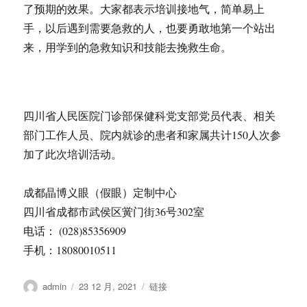
了预期的效果。大家都表示培训接地气，简单易上
手，以后遇到需要急救的人，也要勇敢地第一个站出
来，用学到的急救知识和技能去挽救生命。
四川省人民医院门诊部保健科党支部党员代表、相关
部门工作人员、院内就诊的患者和家属共计150人次参
加了此次培训活动。
成都晶博义眼（假眼）定制中心
四川省成都市武侯区黉门街36号302室
电话： (028)85356909
手机：18080010511
作
发
格
admin
23 12 月, 2021
链接
者
布
式