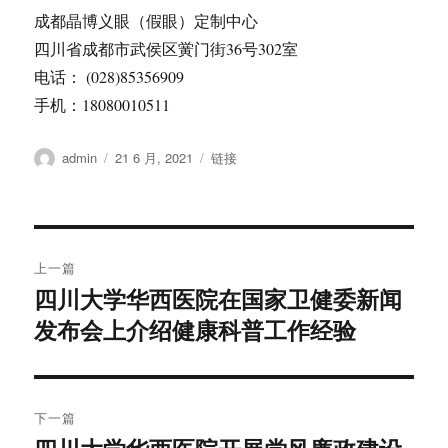
成都晶博义眼（假眼）定制中心
四川省成都市武侯区黉门街36号302室
电话： (028)85356909
手机：18080010511
作
发
格
admin
21 6 月, 2021
链接
者
布
式
于
文
上一篇
章
四川大学华西医院在国家卫健委新闻
上
发布会上介绍健康科普工作经验
篇
导
文
航
章：
下一篇
下