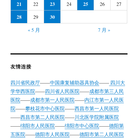
21
23
25
22
24
26
27
28
30
29
« 5 月
7 月 »
友情连接
四川省民政厅
——
中国康复辅助器具协会
——
四川大
学华西医院
——
四川省人民医院
——
成都市第三人民
医院
——
成都市第一人民医院
——
内江市第一人民医
院
——
攀枝花市中心医院
——
西昌市第一人民医院
——
西昌市第二人民医院
——
川北医学院附属医院
——
绵阳市人民医院
——
绵阳市中心医院
——
德阳第
五医院
——
德阳市人民医院
——
德阳市第二人民医院