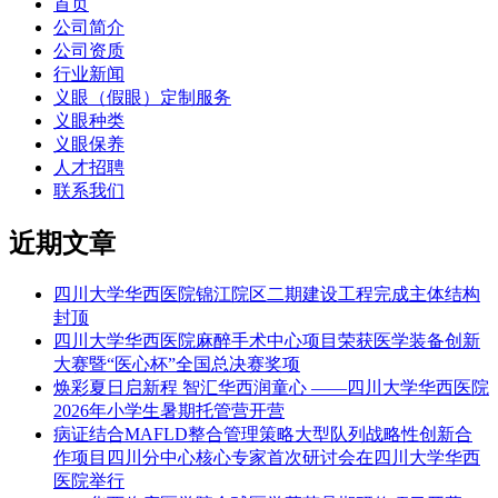
航
首页
章：
公司简介
公司资质
行业新闻
义眼（假眼）定制服务
义眼种类
义眼保养
人才招聘
联系我们
近期文章
四川大学华西医院锦江院区二期建设工程完成主体结构
封顶
四川大学华西医院麻醉手术中心项目荣获医学装备创新
大赛暨“医心杯”全国总决赛奖项
焕彩夏日启新程 智汇华西润童心 ——四川大学华西医院
2026年小学生暑期托管营开营
病证结合MAFLD整合管理策略大型队列战略性创新合
作项目四川分中心核心专家首次研讨会在四川大学华西
医院举行