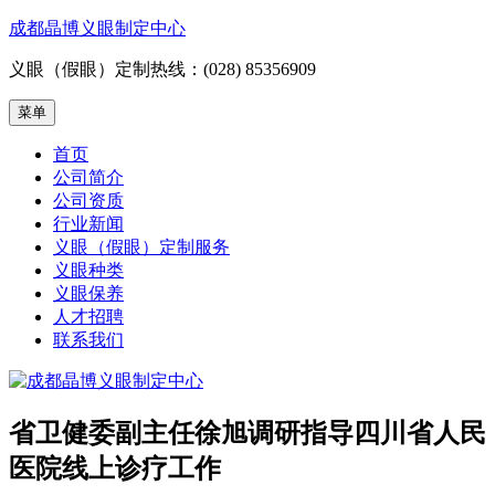
跳
成都晶博义眼制定中心
至
义眼（假眼）定制热线：(028) 85356909
内
容
菜单
首页
公司简介
公司资质
行业新闻
义眼（假眼）定制服务
义眼种类
义眼保养
人才招聘
联系我们
省卫健委副主任徐旭调研指导四川省人民
医院线上诊疗工作