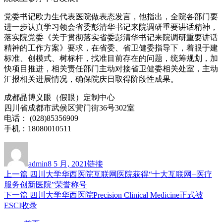
党委书记欧力生代表医院做表态发言，他指出，全院各部门要
进一步认真学习领会省委彭清华书记来院调研重要讲话精神，
落实院党委《关于贯彻落实省委彭清华书记来院调研重要讲话
精神的工作方案》要求，在省委、省卫健委指导下，着眼于建
标准、创模式、树标杆，找准目前存在的问题，统筹规划，加
快项目推进，相关责任部门主动对接省卫健委相关处室，主动
汇报相关进展情况，确保院庆日取得阶段性成果。
成都晶博义眼（假眼）定制中心
四川省成都市武侯区黉门街36号302室
电话： (028)85356909
手机：18080010511
作
发
格
者
布
式
admin
8 5 月, 2021
链接
于
上
上一篇
四川大学华西医院互联网医院获得“十大互联网+医疗
文
篇
服务创新医院”荣誉称号
章
文
下
下一篇
四川大学华西医院Precision Clinical Medicine正式被
章：
篇
ESCI收录
导
文