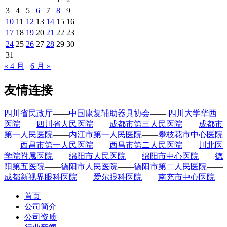
3
4
5
6
7
8
9
10
11
12
13
14
15
16
17
18
19
20
21
22
23
24
25
26
27
28
29
30
31
« 4 月
6 月 »
友情连接
四川省民政厅
——
中国康复辅助器具协会
——
四川大学华西
医院
——
四川省人民医院
——
成都市第三人民医院
——
成都市
第一人民医院
——
内江市第一人民医院
——
攀枝花市中心医院
——
西昌市第一人民医院
——
西昌市第二人民医院
——
川北医
学院附属医院
——
绵阳市人民医院
——
绵阳市中心医院
——
德
阳第五医院
——
德阳市人民医院
——
德阳市第二人民医院
——
成都新视界眼科医院
——
爱尔眼科医院
——
南充市中心医院
首页
公司简介
公司资质