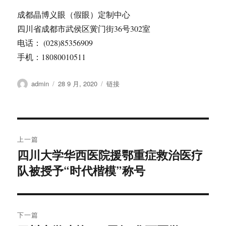
成都晶博义眼（假眼）定制中心
四川省成都市武侯区黉门街36号302室
电话： (028)85356909
手机：18080010511
作
发
格
admin
28 9 月, 2020
链接
者
布
式
于
文
上一篇
章
四川大学华西医院援鄂重症救治医疗
上
队被授予“时代楷模”称号
篇
导
文
航
章：
下一篇