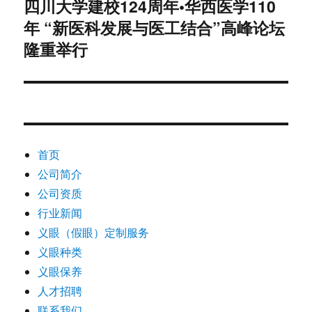
四川大学建校124周年•华西医学110
下
年 “新医科发展与医工结合”高峰论坛
篇
文
隆重举行
章：
首页
公司简介
公司资质
行业新闻
义眼（假眼）定制服务
义眼种类
义眼保养
人才招聘
联系我们