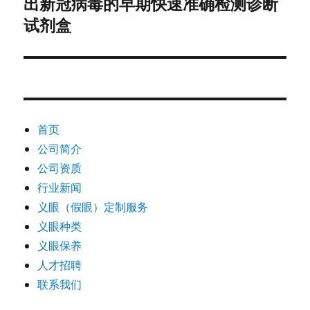
出新冠病毒的早期快速准确检测诊断
篇
文
试剂盒
章：
首页
公司简介
公司资质
行业新闻
义眼（假眼）定制服务
义眼种类
义眼保养
人才招聘
联系我们