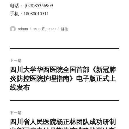
电话： (028)85356909
手机：18080010511
作
发
格
admin
19 2 月, 2020
链接
者
布
式
于
文
上一篇
章
四川大学华西医院全国首部《新冠肺
上
炎防控医院护理指南》电子版正式上
篇
导
文
线发布
航
章：
下一篇
四川省人民医院杨正林团队成功研制
下