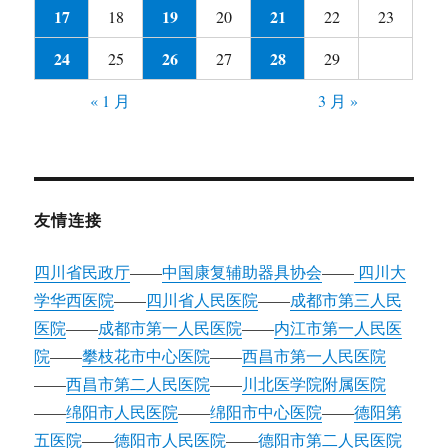
17
19
21
18
20
22
23
24
26
28
25
27
29
« 1 月
3 月 »
友情连接
四川省民政厅
——
中国康复辅助器具协会
——
四川大
学华西医院
——
四川省人民医院
——
成都市第三人民
医院
——
成都市第一人民医院
——
内江市第一人民医
院
——
攀枝花市中心医院
——
西昌市第一人民医院
——
西昌市第二人民医院
——
川北医学院附属医院
——
绵阳市人民医院
——
绵阳市中心医院
——
德阳第
五医院
——
德阳市人民医院
——
德阳市第二人民医院