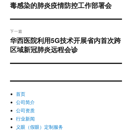
毒感染的肺炎疫情防控工作部署会
篇
导
文
航
章：
下一篇
华西医院利用5G技术开展省内首次跨
下
区域新冠肺炎远程会诊
篇
文
章：
首页
公司简介
公司资质
行业新闻
义眼（假眼）定制服务