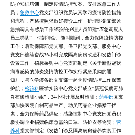
防护知识培训、制定疫情防控预案、安排应急工作人
员；
急救中心
党支部组织党员认真学习疫情防控措施
和流程，严格按照求做好接诊工作；护理部党支部紧
急抽调具有感染工作经验的护理人员组建“应急调配人
员三梯队”，时刻待命、随叫随到，全力保障疫情防控
工作；后勤保障部党支部、保卫部党支部、服务中心
党支部连续奋战36小时完成隔离病房改造和发热门诊
设置工作；招标采购中心党支部制定《关于新型冠状
病毒感染的肺炎疫情防控工作实行紧急采购的通
知》，与医学装备部党支部一起为疫情防控工作保驾
护航；
检验科
医学实验中心党支部成立“新冠状病毒肺
炎核酸检测小组”，24小时开展及时检测；
药学部
党支
部加快医院自制药品生产、动员药品企业捐赠干扰
素，全力保障药品供应；感染控制中心党支部党员积
极协调企业捐赠临床急需的口罩、防护衣等物资；
营
养科
党支部制定《发热门诊及隔离病房营养饮食工作