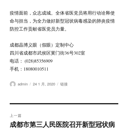
疫情面前，众志成城。全体省医党员将用行动诠释使
命与担当，为全力做好新型冠状病毒感染的肺炎疫情
防控工作贡献省医党员力量。
成都晶博义眼（假眼）定制中心
四川省成都市武侯区黉门街36号302室
电话： (028)85356909
手机：18080010511
作
发
格
admin
24 1 月, 2020
链接
者
布
式
于
文
上一篇
章
成都市第三人民医院召开新型冠状病
上