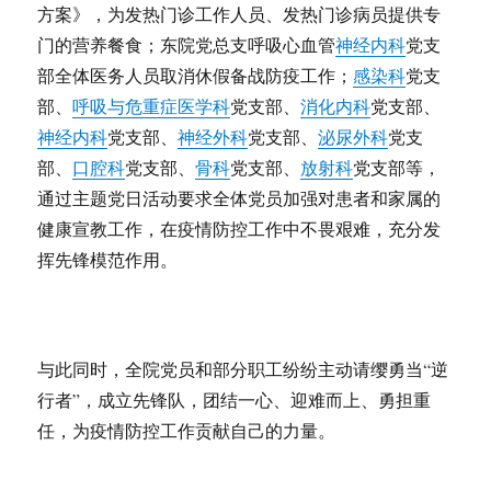
方案》，为发热门诊工作人员、发热门诊病员提供专
门的营养餐食；东院党总支呼吸心血管
神经内科
党支
部全体医务人员取消休假备战防疫工作；
感染科
党支
部、
呼吸与危重症医学科
党支部、
消化内科
党支部、
神经内科
党支部、
神经外科
党支部、
泌尿外科
党支
部、
口腔科
党支部、
骨科
党支部、
放射科
党支部等，
通过主题党日活动要求全体党员加强对患者和家属的
健康宣教工作，在疫情防控工作中不畏艰难，充分发
挥先锋模范作用。
与此同时，全院党员和部分职工纷纷主动请缨勇当“逆
行者”，成立先锋队，团结一心、迎难而上、勇担重
任，为疫情防控工作贡献自己的力量。