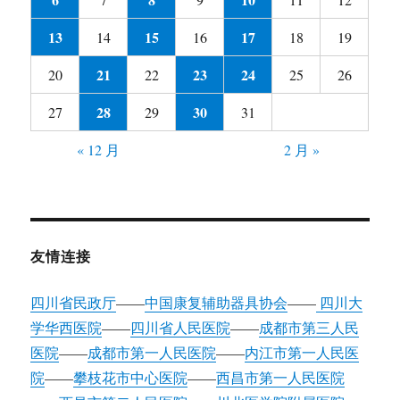
13
15
17
14
16
18
19
21
23
24
20
22
25
26
28
30
27
29
31
« 12 月
2 月 »
友情连接
四川省民政厅
——
中国康复辅助器具协会
——
四川大
学华西医院
——
四川省人民医院
——
成都市第三人民
医院
——
成都市第一人民医院
——
内江市第一人民医
院
——
攀枝花市中心医院
——
西昌市第一人民医院