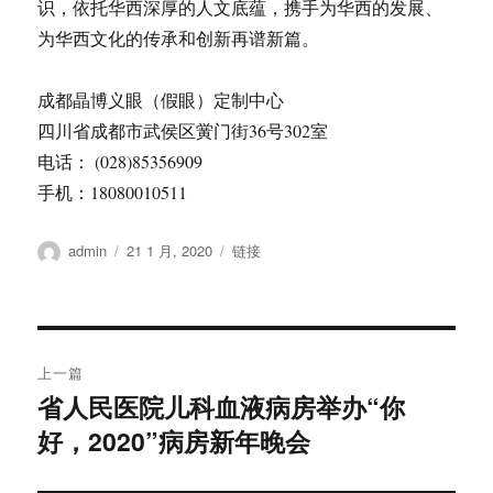
识，依托华西深厚的人文底蕴，携手为华西的发展、
为华西文化的传承和创新再谱新篇。
成都晶博义眼（假眼）定制中心
四川省成都市武侯区黉门街36号302室
电话： (028)85356909
手机：18080010511
作
发
格
admin
21 1 月, 2020
链接
者
布
式
于
文
上一篇
章
省人民医院儿科血液病房举办“你
上
好，2020”病房新年晚会
篇
导
文
航