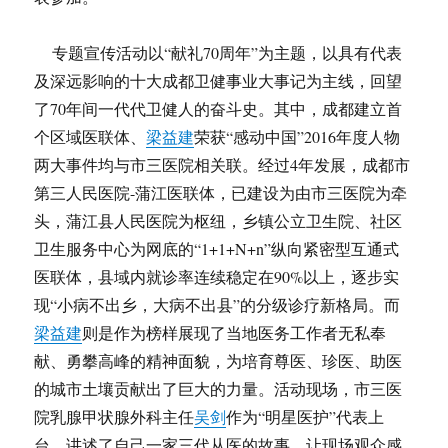
专题宣传活动以“献礼70周年”为主题，以具有代表
及深远影响的十大成都卫健事业大事记为主线，回望
了70年间一代代卫健人的奋斗史。其中，成都建立首
个区域医联体、
梁益建
荣获“感动中国”2016年度人物
两大事件均与市三医院相关联。经过4年发展，成都市
第三人民医院-蒲江医联体，已建设为由市三医院为牵
头，蒲江县人民医院为枢纽，乡镇公立卫生院、社区
卫生服务中心为网底的“1+1+N+n”纵向紧密型互通式
医联体，县域内就诊率连续稳定在90%以上，逐步实
现“小病不出乡，大病不出县”的分级诊疗新格局。而
梁益建
则是作为榜样展现了当地医务工作者无私奉
献、勇攀高峰的精神面貌，为培育尊医、珍医、助医
的城市土壤贡献出了巨大的力量。活动现场，市三医
院乳腺甲状腺外科主任
吴剑
作为“明星医护”代表上
台，讲述了自己一家三代从医的故事，让现场观众感