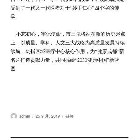
受到了一代又一代医者对于“妙手仁心”四个字的传
承。
不忘初心，牢记使命，市三院将站在新的历史起点
上，以质量、学科、人文三大战略为高质量发展持续
续航，剑指区域医疗中心核心作用，为“健康成都”新
名片打造贡献力量，共同描绘“2030健康中国”新蓝
图。
作
发
格
admin
25 9 月, 2019
链接
者
布
式
于