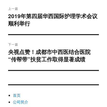
文
上一篇
章
2019年第四届华西国际护理学术会议
上
顺利举行
篇
导
文
航
章：
下一篇
央视点赞！成都市中西医结合医院
下
“传帮带”扶贫工作取得显著成绩
篇
文
章：
首页
公司简介