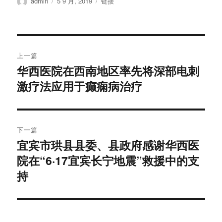
作
发
格
admin
5 9 月, 2019
链接
者
布
式
于
文
上一篇
章
华西医院在西南地区率先将深部电刺
上
激疗法应用于癫痫病治疗
篇
导
文
航
章：
下一篇
宜宾市珙县县委、县政府感谢华西医
下
院在“6·17宜宾长宁地震”救援中的支
篇
文
持
章：