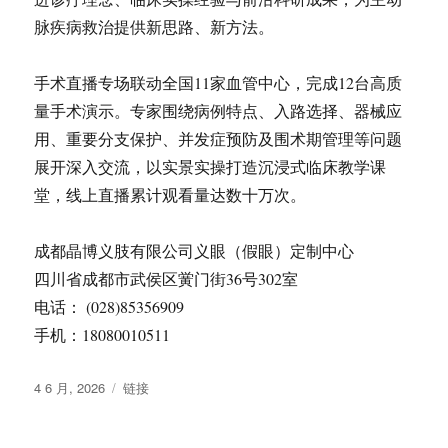
脉疾病救治提供新思路、新方法。
手术直播专场联动全国11家血管中心，完成12台高质
量手术演示。专家围绕病例特点、入路选择、器械应
用、重要分支保护、并发症预防及围术期管理等问题
展开深入交流，以实景实操打造沉浸式临床教学课
堂，线上直播累计观看量达数十万次。
成都晶博义肢有限公司义眼（假眼）定制中心
四川省成都市武侯区黉门街36号302室
电话： (028)85356909
手机：18080010511
发
格
4 6 月, 2026
链接
布
式
于