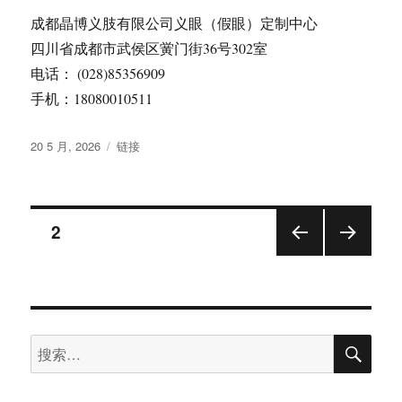
成都晶博义肢有限公司义眼（假眼）定制中心
四川省成都市武侯区黉门街36号302室
电话： (028)85356909
手机：18080010511
发
格
20 5 月, 2026
链接
布
式
于
文
页
2
上一
下一
章
页
页
分
搜
搜
页
索
索：