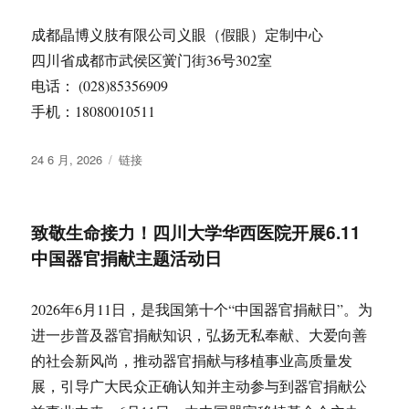
成都晶博义肢有限公司义眼（假眼）定制中心
四川省成都市武侯区黉门街36号302室
电话： (028)85356909
手机：18080010511
发
格
24 6 月, 2026
链接
布
式
于
致敬生命接力！四川大学华西医院开展6.11
中国器官捐献主题活动日
2026年6月11日，是我国第十个“中国器官捐献日”。为
进一步普及器官捐献知识，弘扬无私奉献、大爱向善
的社会新风尚，推动器官捐献与移植事业高质量发
展，引导广大民众正确认知并主动参与到器官捐献公