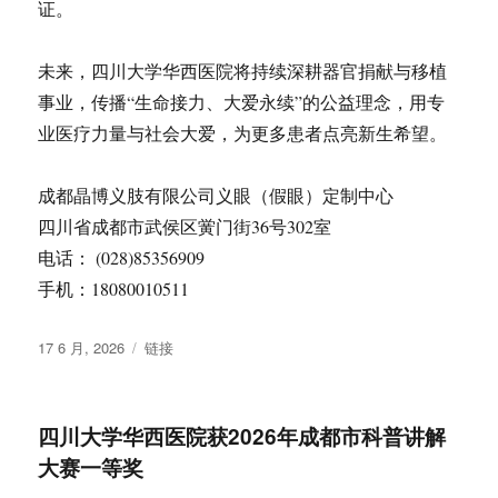
证。
未来，四川大学华西医院将持续深耕器官捐献与移植
事业，传播“生命接力、大爱永续”的公益理念，用专
业医疗力量与社会大爱，为更多患者点亮新生希望。
成都晶博义肢有限公司义眼（假眼）定制中心
四川省成都市武侯区黉门街36号302室
电话： (028)85356909
手机：18080010511
发
格
17 6 月, 2026
链接
布
式
于
四川大学华西医院获2026年成都市科普讲解
大赛一等奖