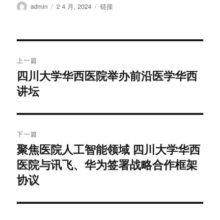
作
发
格
admin
2 4 月, 2024
链接
者
布
式
于
文
上一篇
章
四川大学华西医院举办前沿医学华西
上
讲坛
篇
导
文
航
章：
下一篇
聚焦医院人工智能领域 四川大学华西
下
医院与讯飞、华为签署战略合作框架
篇
文
协议
章：